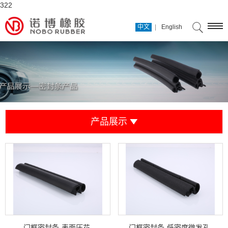
322
|
中文
English
产品展示
门框密封条-表面压花
门框密封条-低密度微发孔