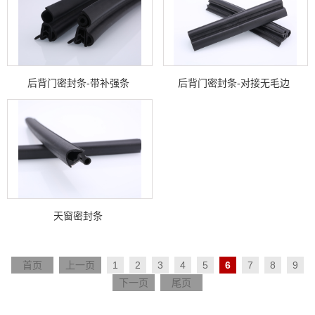
后背门密封条-带补强条
后背门密封条-对接无毛边
天窗密封条
首页
上一页
1
2
3
4
5
6
7
8
9
下一页
尾页