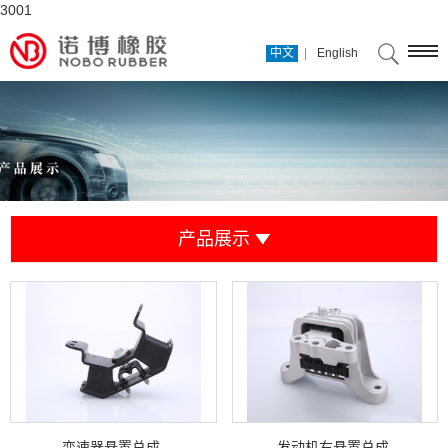
3001
|
中文
English
产品展示
变速器悬置总成
发动机右悬置总成