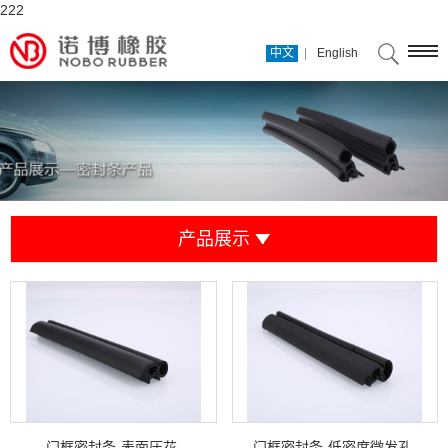
222
|
中文
English
产品展示
门框密封条-表面压花
门框密封条-低密度微发孔